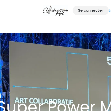
Se connecter
E
i sommes-nous
Ce que nous faisons
Histoire à succès
Super Power M