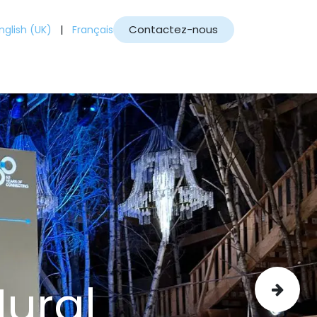
|
Contactez-nous
nglish (UK)
Français
Blog
ural
Next